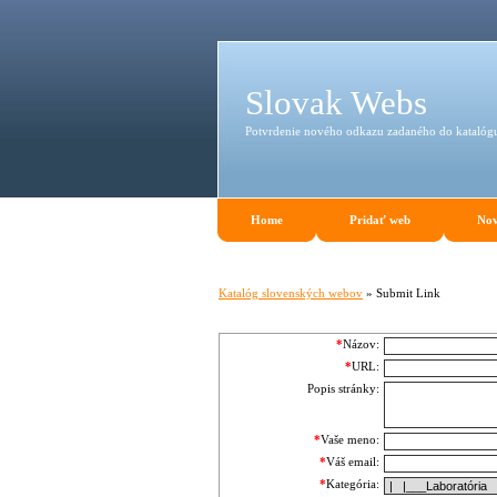
Slovak Webs
Potvrdenie nového odkazu zadaného do katalóg
Home
Pridať web
Nov
Katalóg slovenských webov
» Submit Link
*
Názov:
*
URL:
Popis stránky:
*
Vaše meno:
*
Váš email:
*
Kategória: