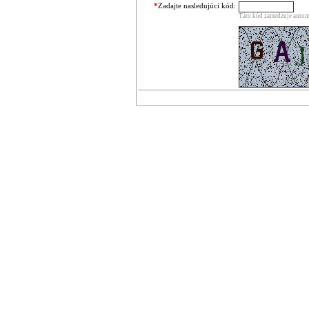
*
Zadajte nasledujúci kód:
Táto kód zamedzuje automa