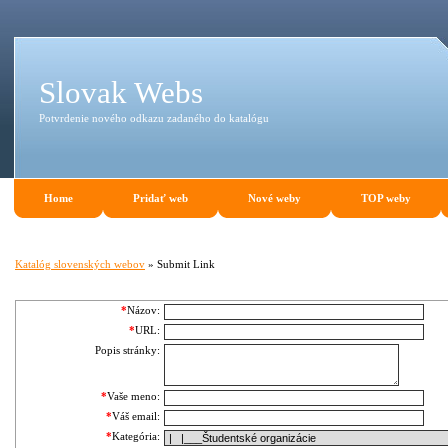
Slovak Webs
Potvrdenie nového odkazu zadaného do katalógu
Home
Pridať web
Nové weby
TOP weby
Katalóg slovenských webov
» Submit Link
*
Názov:
*
URL:
Popis stránky:
*
Vaše meno:
*
Váš email:
*
Kategória: