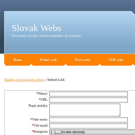
Slovak Webs
Potvrdenie nového odkazu zadaného do katalógu
Home
Pridať web
Nové weby
TOP weby
Katalóg slovenských webov
» Submit Link
*
Názov:
*
URL:
Popis stránky:
*
Vaše meno:
*
Váš email:
*
Kategória: