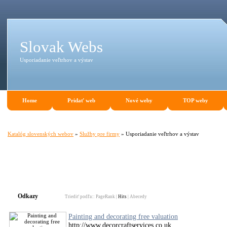
Slovak Webs
Usporiadanie veľtrhov a výstav
Home
Pridať web
Nové weby
TOP weby
Katalóg slovenských webov
»
Služby pre firmy
» Usporiadanie veľtrhov a výstav
Odkazy
Triediť podľa::
PageRank
|
Hits
|
Abecedy
Painting and decorating free valuation
http://www.decorcraftservices.co.uk