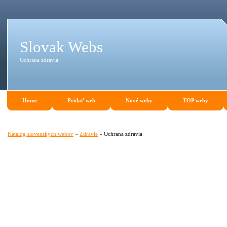
Slovak Webs
Ochrana zdravia
Home
Pridať web
Nové weby
TOP weby
Katalóg slovenských webov
»
Zdravie
» Ochrana zdravia