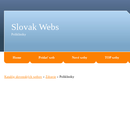
Slovak Webs
Polikliniky
Home
Pridať web
Nové weby
TOP weby
Katalóg slovenských webov
»
Zdravie
» Polikliniky