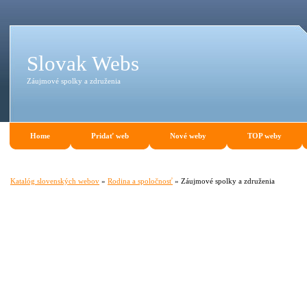
Slovak Webs
Záujmové spolky a združenia
Home
Pridať web
Nové weby
TOP weby
Katalóg slovenských webov
»
Rodina a spoločnosť
» Záujmové spolky a združenia