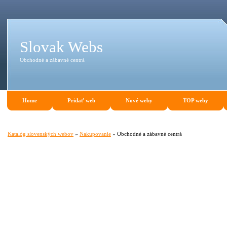
Slovak Webs
Obchodné a zábavné centrá
Home
Pridať web
Nové weby
TOP weby
Katalóg slovenských webov
»
Nakupovanie
» Obchodné a zábavné centrá